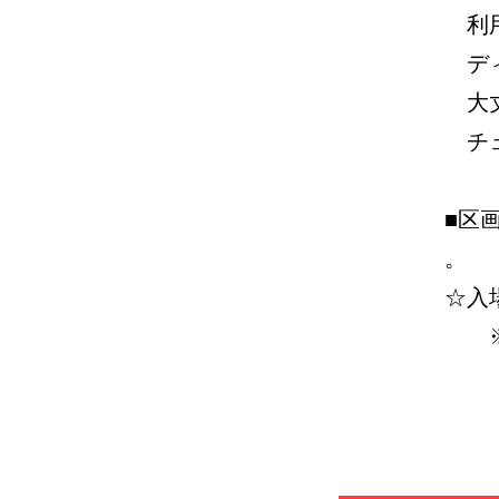
利用
ディ
大丈
チェ
=
■区画
。
☆入場
※料
◆ご
​ 
で