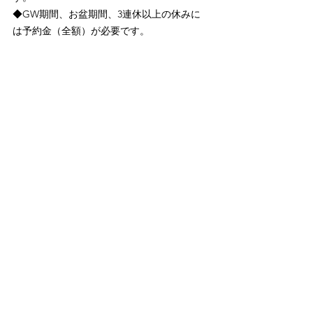
◆GW期間、お盆期間、3連休以上の休みに
は予約金（全額）が必要です。
皆さまのお越しをお待ちしております
お問合せは下記お電話で‼️
0439-27-2211
(
電話受付時間 9:00-
17:00)
info@camp-sakura.com
​ファミリー向けキャンプ場