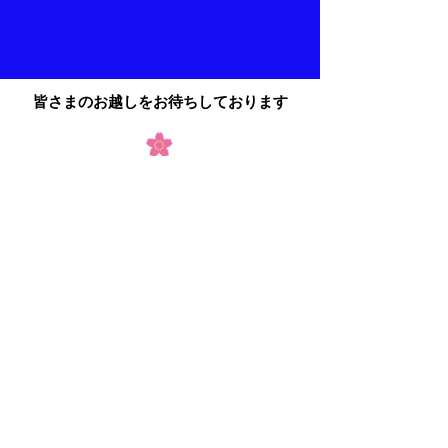
皆さまのお越しをお待ちしております
お問合せは下記お電話で‼️
0439-27-2211
(
電話受付時間 9:00-
17:00)
info@camp-sakura.com
​ファミリー向けキャンプ場
CAMP さくらの丘